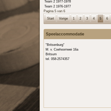
Team 2 1977-1978
Team 2 1976-1977
Pagina 5 van 6
Start
Vorige
1
2
3
4
5
6
Speelaccommodatie
"Britsenburg"
M. v. Coehoornwei 16a
Britsum
tel. 058-2574357