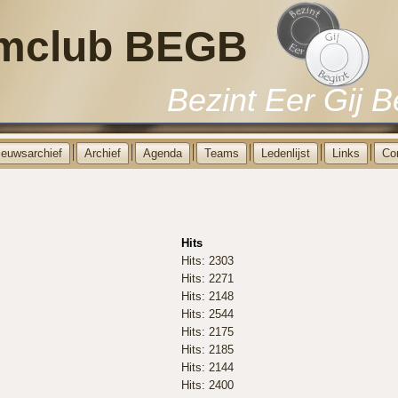
mclub BEGB
Bezint Eer Gij B
ieuwsarchief
Archief
Agenda
Teams
Ledenlijst
Links
Co
Hits
Hits: 2303
Hits: 2271
Hits: 2148
Hits: 2544
Hits: 2175
Hits: 2185
Hits: 2144
Hits: 2400