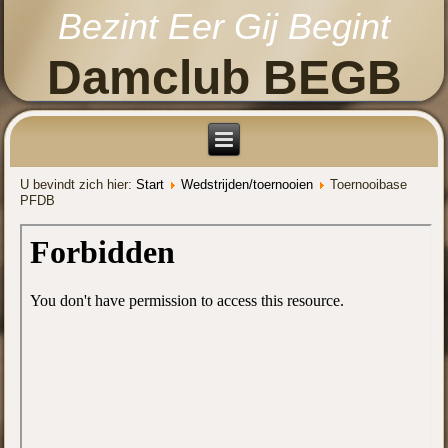
Bezint Eer Gij Begint
Damclub BEGB
U bevindt zich hier:
Start
Wedstrijden/toernooien
Toernooibase
PFDB