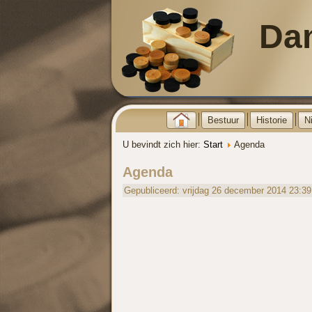
Da
Bestuur
Historie
N
U bevindt zich hier:
Start
Agenda
Agenda
Gepubliceerd: vrijdag 26 december 2014 23:39