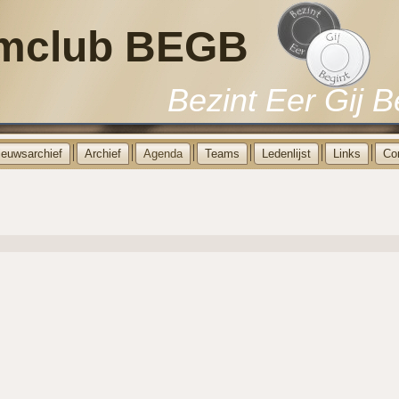
mclub BEGB
Bezint Eer Gij B
ieuwsarchief
Archief
Agenda
Teams
Ledenlijst
Links
Co