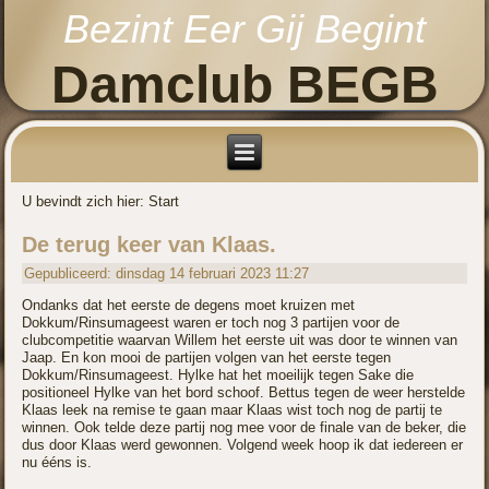
Bezint Eer Gij Begint
Damclub BEGB
U bevindt zich hier:
Start
De terug keer van Klaas.
Gepubliceerd: dinsdag 14 februari 2023 11:27
Ondanks dat het eerste de degens moet kruizen met
Dokkum/Rinsumageest waren er toch nog 3 partijen voor de
clubcompetitie waarvan Willem het eerste uit was door te winnen van
Jaap. En kon mooi de partijen volgen van het eerste tegen
Dokkum/Rinsumageest. Hylke hat het moeilijk tegen Sake die
positioneel Hylke van het bord schoof. Bettus tegen de weer herstelde
Klaas leek na remise te gaan maar Klaas wist toch nog de partij te
winnen. Ook telde deze partij nog mee voor de finale van de beker, die
dus door Klaas werd gewonnen. Volgend week hoop ik dat iedereen er
nu ééns is.