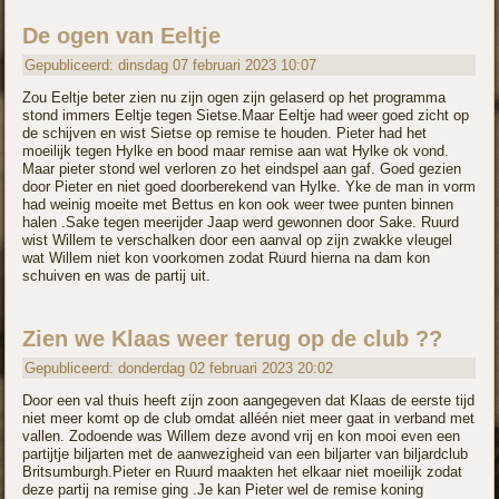
De ogen van Eeltje
Gepubliceerd: dinsdag 07 februari 2023 10:07
Zou Eeltje beter zien nu zijn ogen zijn gelaserd op het programma
stond immers Eeltje tegen Sietse.Maar Eeltje had weer goed zicht op
de schijven en wist Sietse op remise te houden. Pieter had het
moeilijk tegen Hylke en bood maar remise aan wat Hylke ok vond.
Maar pieter stond wel verloren zo het eindspel aan gaf. Goed gezien
door Pieter en niet goed doorberekend van Hylke. Yke de man in vorm
had weinig moeite met Bettus en kon ook weer twee punten binnen
halen .Sake tegen meerijder Jaap werd gewonnen door Sake. Ruurd
wist Willem te verschalken door een aanval op zijn zwakke vleugel
wat Willem niet kon voorkomen zodat Ruurd hierna na dam kon
schuiven en was de partij uit.
Zien we Klaas weer terug op de club ??
Gepubliceerd: donderdag 02 februari 2023 20:02
Door een val thuis heeft zijn zoon aangegeven dat Klaas de eerste tijd
niet meer komt op de club omdat alléén niet meer gaat in verband met
vallen. Zodoende was Willem deze avond vrij en kon mooi even een
partijtje biljarten met de aanwezigheid van een biljarter van biljardclub
Britsumburgh.Pieter en Ruurd maakten het elkaar niet moeilijk zodat
deze partij na remise ging .Je kan Pieter wel de remise koning