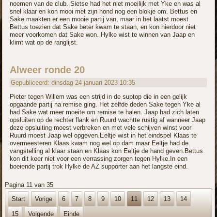
noemen van de club. Sietse had het niet moeilijk met Yke en was al
snel klaar en kon mooi met zijn hond nog een blokje om. Bettus en
Sake maakten er een mooie partij van, maar in het laatst moest
Bettus toezien dat Sake beter kwam te staan, en kon hierdoor niet
meer voorkomen dat Sake won. Hylke wist te winnen van Jaap en
klimt wat op de ranglijst.
Alweer ronde 20
Gepubliceerd: dinsdag 24 januari 2023 10:35
Pieter tegen Willem was een strijd in de suptop die in een gelijk
opgaande partij na remise ging. Het zelfde deden Sake tegen Yke al
had Sake wat meer moeite om remise te halen. Jaap had zich laten
opsluiten op de rechter flank en Ruurd wachtte rustig af wanneer Jaap
deze opsluiting moest verbreken en met vele schijven winst voor
Ruurd moest Jaap wel opgeven.Eeltje wist in het eindspel Klaas te
overmeesteren Klaas kwam nog wel op dam maar Eeltje had de
vangstelling al klaar staan en Klaas kon Eeltje de hand geven.Bettus
kon dit keer niet voor een verrassing zorgen tegen Hylke.In een
boeiende partij trok Hylke de AZ supporter aan het langste eind.
Pagina 11 van 35
Start
Vorige
6
7
8
9
10
11
12
13
14
15
Volgende
Einde