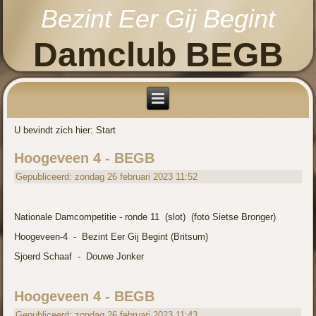
Bezint Eer Gij Begint
Damclub BEGB
U bevindt zich hier:
Start
Hoogeveen 4 - BEGB
Gepubliceerd: zondag 26 februari 2023 11:52
Nationale Damcompetitie -
ronde 11 (slot) (foto Sietse Bronger)
Hoogeveen-
4 -
Bezint Eer Gij Begint (Britsum)
Sjoerd Schaaf -
Douwe Jonker
Hoogeveen 4 - BEGB
Gepubliceerd: zondag 26 februari 2023 11:43