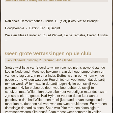
Natiionale Damcompetitie -
ronde 11 (slot) (Foto Sietse Bronger)
Hoogeveen-
4 -
Bezint Eer Gij Begint
We zien Klaas Herder en Ruurd Winkel, Eeltje Terpstra, Pieter Dijkstra
..
Geen grote verrassingen op de club
Gepubliceerd: dinsdag 21 februari 2023 10:49
Sietse wist listig van Sjoerd te winnen die nog niet is gewend aan de
kou in Nederland. Moet nog bekomen van de hoge temperaturen en
van de jetlag van zijn reis na India. Bettus wist in een vijf om vijf de
goede zet te vinden waardoor Ruurd niet kon voorkomen dat de partij
remise werd. Willem was in de partij tegen Hylke een schijf voor
gekomen. Hylke probeerde door twee keer achter de schijf te
schuiven maar Willem kon deze elke keer verdedigen maar dat kwam
zijn stand niet te goede. Had Hylke er voor de derde keer achter
geschoven dan had Willem een moeilijke stand er van overgehouden,
maar kon nu door een ruil van twee om twee er uitkomen. En met een
damslagje de partij winnen. Sake wist Yke met een damslagje te
verrassen waarna Yke opgaf. Jaap moest weer berusten in verlies