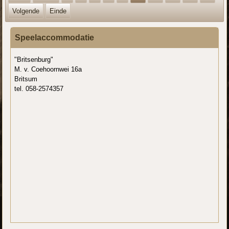
Volgende
Einde
Speelaccommodatie
"Britsenburg"
M. v. Coehoornwei 16a
Britsum
tel. 058-2574357