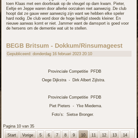
toen Klaas met een doorbraak op de vleugel op dam kwam. Pieter,
Eeltje en Jeppe waren door allerlei oorzaken niet aanwezig .De club
hoopt dat ze gauw weer aanwezig zijn want we hebben elke speler
hard nodig .De club word door de hoge leeftijd steeds kleiner. En
nieuwe aanwas komt er niet. Jammer want de damsport is goed voor
de hersens om de dementie wat uit te stellen.
BEGB Britsum - Dokkum/Rinsumageest
Gepubliceerd: donderdag 16 februari 2023 20:10
Provinciale Competitie PFDB
Oege Dijkstra -
Dirk Albert Zijlstra.
Provinciale Competitie PFDB
Piet Pieters -
Yke Miedema.
Foto’s: Sietse Bronger.
Pagina 10 van 35
Start
Vorige
5
6
7
8
9
10
11
12
13
14