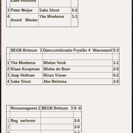
Eake Roosma
3
Peter Meijer
Sake Sloot
0-2
4
Yke Miedema
1-1
Arend Wester
BEGB Britsum 3
Damcombinatie Fryslân 4 Wanswerd
5-3
1
Yke Miedema
Wietse Vonk
1-1
2
Klaas Koopman
Wiebe de Boer
2-0
3
Jaap Hofman
Rinze Visser
0-2
4
Sake Sloot
Abe Reitsma
2-0
Rinsumageest 2
BEGB Britsum 3
8 -0
1
Reg verloren
2-0
2
2-0