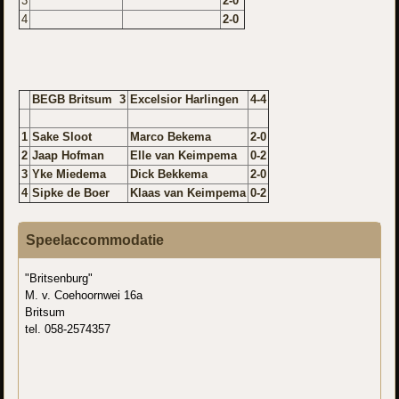
3
2-0
4
2-0
BEGB Britsum 3
Excelsior Harlingen
4-4
1
Sake Sloot
Marco Bekema
2-0
2
Jaap Hofman
Elle van Keimpema
0-2
3
Yke Miedema
Dick Bekkema
2-0
4
Sipke de Boer
Klaas van Keimpema
0-2
Speelaccommodatie
"Britsenburg"
M. v. Coehoornwei 16a
Britsum
tel. 058-2574357