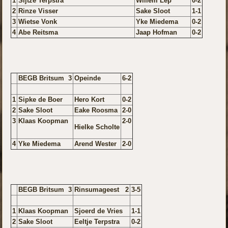
1
Sijtze Terpstra
Willem Lep
0-2
2
Rinze Visser
Sake Sloot
1-1
3
Wietse Vonk
Yke Miedema
0-2
4
Abe Reitsma
Jaap Hofman
0-2
BEGB Britsum 3
Opeinde
6-2
1
Sipke de Boer
Hero Kort
0-2
2
Sake Sloot
Eake Roosma
2-0
3
Klaas Koopman
2-0
Hielke
Scholte
4
Yke Miedema
Arend Wester
2-0
BEGB Britsum 3
Rinsumageest 2
3-5
1
Klaas Koopman
Sjoerd de Vries
1-1
2
Sake Sloot
Eeltje Terpstra
0-2