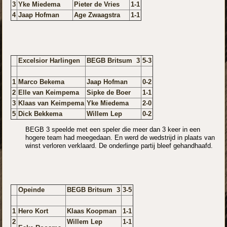
3
Yke Miedema
Pieter de Vries
1-1
4
Jaap Hofman
Age Zwaagstra
1-1
Excelsior Harlingen
BEGB Britsum 3
5-3
1
Marco Bekema
Jaap Hofman
0-2
2
Elle van Keimpema
Sipke de Boer
1-1
3
Klaas van Keimpema
Yke Miedema
2-0
5
Dick Bekkema
Willem Lep
0-2
BEGB 3 speelde met een speler die meer dan 3 keer in een
hogere team had meegedaan. En werd de wedstrijd in plaats van
winst verloren verklaard. De onderlinge partij bleef gehandhaafd.
Opeinde
BEGB Britsum 3
3-5
1
Hero Kort
Klaas Koopman
1-1
2
Willem Lep
1-1