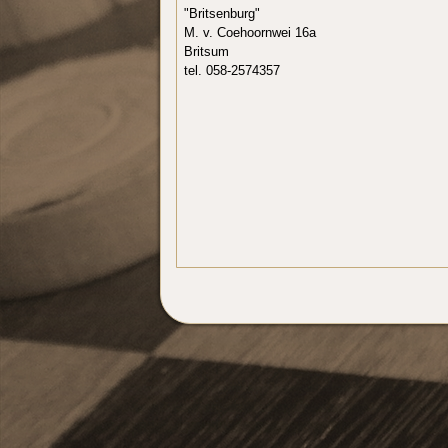
"Britsenburg"
M. v. Coehoornwei 16a
Britsum
tel. 058-2574357