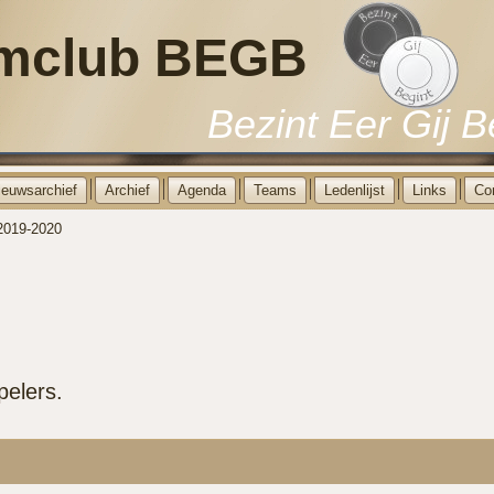
mclub BEGB
Bezint Eer Gij B
ieuwsarchief
Archief
Agenda
Teams
Ledenlijst
Links
Co
2019-2020
pelers.