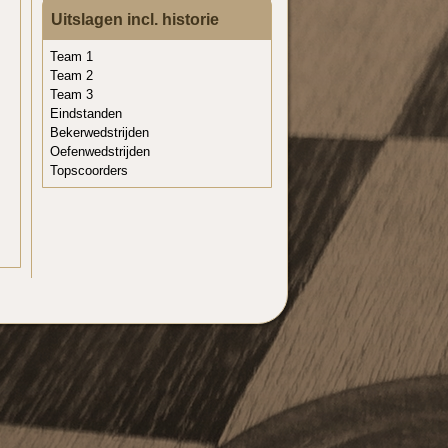
Uitslagen incl. historie
Team 1
Team 2
Team 3
Eindstanden
Bekerwedstrijden
Oefenwedstrijden
Topscoorders