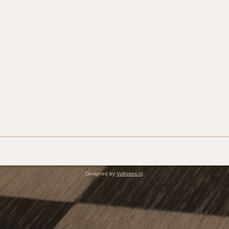
Designed by
Valksites.nl
.