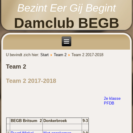
Bezint Eer Gij Begint
Damclub BEGB
U bevindt zich hier:
Start
Team 2
Team 2 2017-2018
Team 2
Team 2 2017-2018
2e klasse
PFDB
BEGB Britsum 2
Donkerbroek
9-3