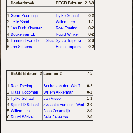
Donkerbroek
BEGB Britsum 2
3-9
1
Germ Poortinga
Hylke Schaaf
0-2
2
Jelte Smid
Willem Lep
1-1
3
Jan Durk Klooster
Roel Toering
0-2
4
Bouke van Ek
Ruurd Winkel
0-2
5
Lammert van der Sluis
Sytze Terpstra
2-0
6
Jan Sikkens
Eeltje Terpstra
0-2
BEGB Britsum 2
Lemmer 2
7-5
1
Roel Toering
Bouke van der Werff
0-2
2
Klaas Koopman
Willem Akkerman
0-2
3
Hylke Schaaf
Jan Visser
1-1
4
Sjoerd D Schaaf
Zwaantje van der Werf
f
2-0
5
Willem Lep
Jaap Oosterdijk
2-0
6
Ruurd Winkel
Jelle Jellesma
2-0