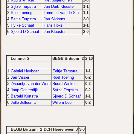
1
Ruurd Winkel
Niet opgekomen
2-0
2
Sijtze Terpstra
Jan Durk Klooster
1-1
3
Roel Toering
Lammert van de Sluis
1-1
4
Eeltje Terpstra
Jan Sikkens
2-0
5
Hylke Schaaf
Hans Hoks
1-1
6
Sjoerd D Schaaf
Jan Klooster
2-0
Lemmer 2
BEGB Britsum 2
2-10
1
Gabriel Heyboer
Eeltje Terpstra
1-1
2
Jan Visser
Roel Toering
0-2
3
Zwaantje van der Werff
Ruurd Winkel
0-2
4
Jaap Oosterdijk
Sytze Terpstra
0-2
5
Barteld Kortstra
Sjoerd D Schaaf
1-1
6
Jelle Jellesma
Willem Lep
0-2
BEGB Britsum 2
DCH Heerenveen 3
9-3