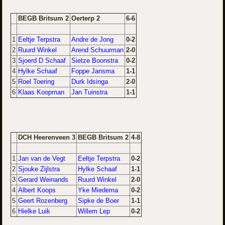
BEGB Britsum 2
Oerterp 2
6-6
1
Eeltje Terpstra
Andre de Jong
0-2
2
Ruurd Winkel
Arend Schuurman
2-0
3
Sjoerd D Schaaf
Sietze Boonstra
0-2
4
Hylke Schaaf
Foppe Jansma
1-1
5
Roel Toering
Durk Idsinga
2-0
6
Klaas Koopman
Jan Tuinstra
1-1
DCH Heerenveen 3
BEGB Britsum 2
4-8
1
Jan van de Vegt
Eeltje Terpstra
0-2
2
Sjouke Zijlstra
Hylke Schaaf
1-1
3
Gerard Weinands
Ruurd Winkel
2-0
4
Albert Koops
Yke Miedema
0-2
5
Geert Rozenberg
Sipke de Boer
1-1
6
Hielke Luik
Willem Lep
0-2