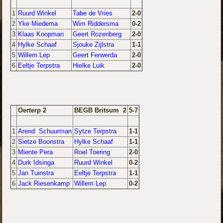
1
Ruurd Winkel
Tabe de Vries
2-0
2
Yke Miedema
Wim Riddersma
0-2
3
Klaas Koopman
Geert Rozenberg
2-0
4
Hylke Schaaf
Sjouke Zijlstra
1-1
5
Willem Lep
Geert Ferwerda
2-0
6
Eeltje Terpstra
Hielke Luik
2-0
Oerterp 2
BEGB Britsum 2
5-7
1
Arend Schuurman
Sytze Terpstra
1-1
2
Sietze Boonstra
Hylke Schaaf
1-1
3
Miente Pera
Roel Toering
2-0
4
Durk Idsinga
Ruurd Winkel
0-2
5
Jan Tuinstra
Eeltje Terpstra
1-1
6
Jack Riesenkamp
Willem Lep
0-2