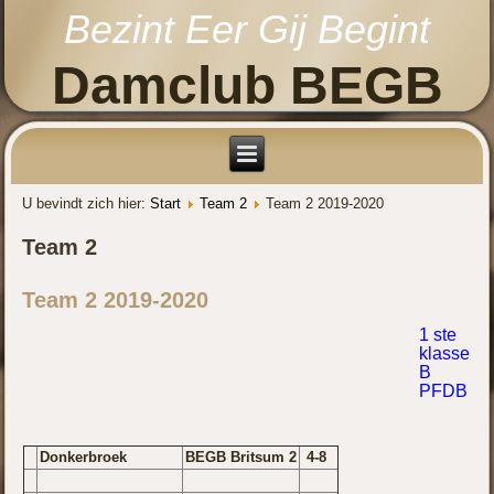
Bezint Eer Gij Begint
Damclub BEGB
U bevindt zich hier:
Start
Team 2
Team 2 2019-2020
Team 2
Team 2 2019-2020
1 ste
klasse
B
PFDB
Donkerbroek
BEGB Britsum 2
4-8