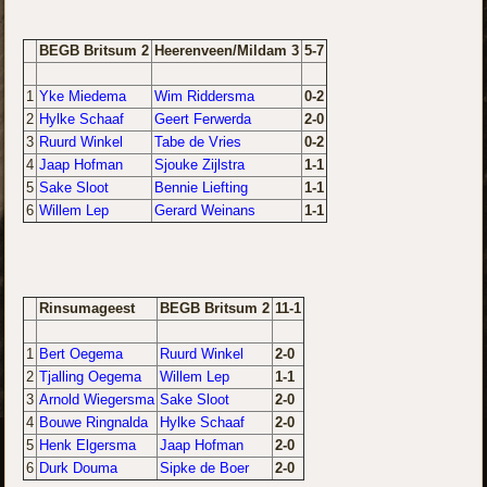
BEGB Britsum 2
Heerenveen/Mildam 3
5-7
1
Yke Miedema
Wim Riddersma
0-2
2
Hylke Schaaf
Geert Ferwerda
2-0
3
Ruurd Winkel
Tabe de Vries
0-2
4
Jaap Hofman
Sjouke Zijlstra
1-1
5
Sake Sloot
Bennie Liefting
1-1
6
Willem Lep
Gerard Weinans
1-1
Rinsumageest
BEGB Britsum 2
11-1
1
Bert Oegema
Ruurd Winkel
2-0
2
Tjalling Oegema
Willem Lep
1-1
3
Arnold Wiegersma
Sake Sloot
2-0
4
Bouwe Ringnalda
Hylke Schaaf
2-0
5
Henk Elgersma
Jaap Hofman
2-0
6
Durk Douma
Sipke de Boer
2-0