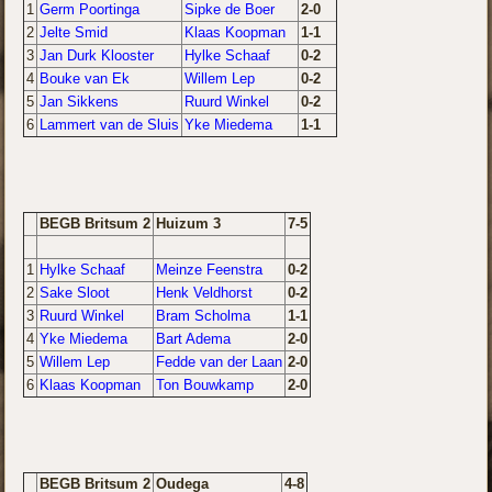
1
Germ Poortinga
Sipke de Boer
2-0
2
Jelte Smid
Klaas Koopman
1-1
3
Jan Durk Klooster
Hylke Schaaf
0-2
4
Bouke van Ek
Willem Lep
0-2
5
Jan Sikkens
Ruurd Winkel
0-2
6
Lammert van de Sluis
Yke Miedema
1-1
BEGB Britsum 2
Huizum 3
7-5
1
Hylke Schaaf
Meinze Feenstra
0-2
2
Sake Sloot
Henk Veldhorst
0-2
3
Ruurd Winkel
Bram Scholma
1-1
4
Yke Miedema
Bart Adema
2-0
5
Willem Lep
Fedde van der Laan
2-0
6
Klaas Koopman
Ton Bouwkamp
2-0
BEGB Britsum 2
Oudega
4-8