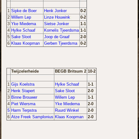
1
Sipke de Boer
Henk Jonker
0-2
2
Willem Lep
Linze Houwink
0-2
3
Yke Miedema
Sietse Jonker
1-1
4
Hylke Schaaf
Kornelis Tjeerdsma
1-1
5
Sake Sloot
Joop de Graaf
2-0
6
Klaas Koopman
Gerben Tjeerdsma
0-2
Twijzelerheide
BEGB Britsum 2
10-2
1
Gijs Koelstra
Hylke Schaaf
1-1
2
Henk Stapert
Sake Sloot
2-0
3
Binne Brouwer
Willem Lep
1-1
4
Piet
Wiersma
Yke Miedema
2-0
5
Harm Terpstra
Ruurd Winkel
2-0
6
Atze Freek Samplonius
Klaas Koopman
2-0