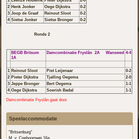
1
Leenze Houwink
Pieter Dijkstra
2-0
2
Henk Jonker
Oege Dijkstra
0-2
3
Joop de Graaf
Reinout Sloot
0-2
4
Sietse Jonker
Sietse Bronger
0-2
Ronde 2
BEGB Britsum
Damcombinatie Fryslân 2A Wanswed
4-4
1A
1
Reinout Sloot
Piet Leijenaar
0-2
2
Pieter Dijkstra
Tjalling Oegema
2-0
3
Jeppe Bronger
Bert Oegema
1-1
4
Oege Dijkstra
Soerish Badal
1-1
Damcombinatie Fryslân gaat door.
Speelaccommodatie
"Britsenburg"
M. v. Coehoornwei 16a