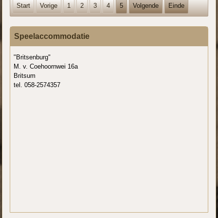
Start
Vorige
1
2
3
4
5
Volgende
Einde
Speelaccommodatie
"Britsenburg"
M. v. Coehoornwei 16a
Britsum
tel. 058-2574357